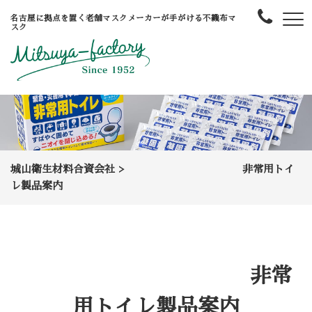
名古屋に拠点を置く老舗マスクメーカーが手がける不織布マ
スク
城山衛生材料合資会社
>
非常用トイ
レ製品案内
非常
用トイレ製品案内