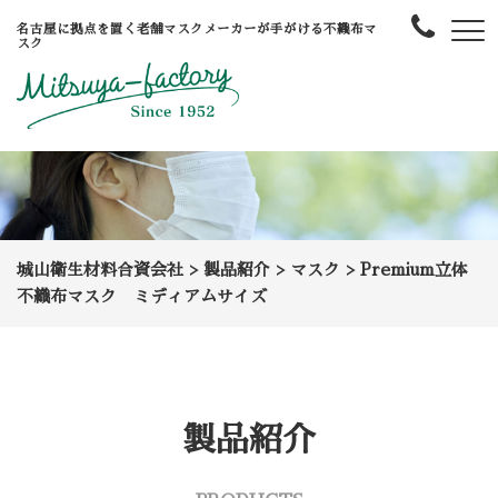
名古屋に拠点を置く老舗マスクメーカーが手がける不織布マ
スク
城山衛生材料合資会社
>
製品紹介
>
マスク
>
Premium立体
不織布マスク ミディアムサイズ
製品紹介