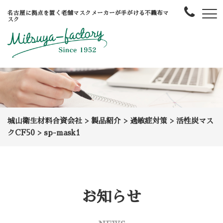
名古屋に拠点を置く老舗マスクメーカーが手がける不織布マ
スク
城山衛生材料合資会社
>
製品紹介
>
過敏症対策
>
活性炭マス
クCF50
>
sp-mask1
お知らせ