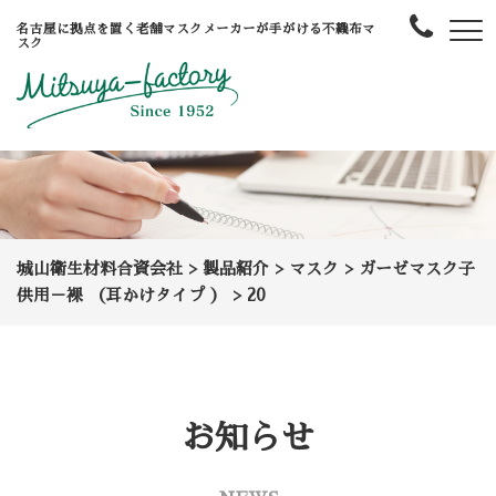
名古屋に拠点を置く老舗マスクメーカーが手がける不織布マ
スク
城山衛生材料合資会社
>
製品紹介
>
マスク
>
ガーゼマスク子
供用－裸 （耳かけタイプ ）
>
20
お知らせ